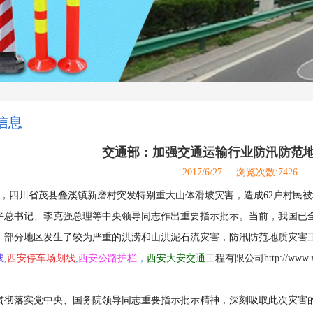
信息
交通部：加强交通运输行业防汛防范
2017/6/27
浏览次数:7426
4日，四川省茂县叠溪镇新磨村突发特别重大山体滑坡灾害，造成62户村民被
平总书记、李克强总理等中央领导同志作出重要指示批示。当前，我国已
，部分地区发生了较为严重的洪涝和山洪泥石流灾害，防汛防范地质灾害
线
,
西安停车场划线
,
西安公路护栏
，
西安大安交通
工程有限公司http://www.xa
贯彻落实党中央、国务院领导同志重要指示批示精神，深刻吸取此次灾害