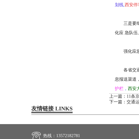
划线
,
西安停
三是要
化应 急队
强化应
各省交
息报送渠道
护栏
，
西安
上一篇：
11条
下一篇：
交通
友情链接 LINKS
热线：13572182781