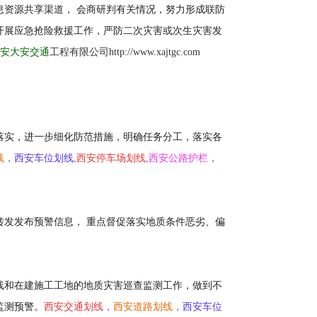
资源共享渠道， 会商研判有关情况，努力形成联防
开展应急抢险救援工作，严防二次灾害或次生灾害发
安大安交通
工程有限公司http://www.xajtgc.com
落实，进一步细化防范措施，明确任务分工，落实各
线
，
西安车位划线
,
西安停车场划线
,
西安公路护栏
，
发发布预警信息， 重点督促落实地质条件恶劣、偏
线和在建施工工地的地质灾害巡查监测工作，做到不
监测预警。
西安交通划线
，
西安道路划线
，
西安车位