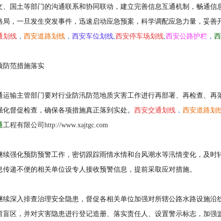
文、国土等部门的沟通联系和协同联动，建立完善信息互通机制，畅通信息
格局，一旦发生突发事件，迅速启动应急预案，科学调配应急力量，妥善
通划线
，
西安道路划线
，
西安车位划线
,
西安停车场划线
,
西安公路护栏
，
西
项防范措施落实
通运输主管部门要对行业防汛防范地质灾害工作进行再部署、再检查、再
强化督促检查，确保各项措施真正落到实处。
西安交通划线
，
西安道路划
通
工程有限公司http://www.xajtgc.com
继续强化预防预警工作，密切跟踪雨情水情和台风潮水等汛情变化，及时转
息传递不便的相关单位设专人接收预警信息，提前采取应对措施。
继续深入排查治理安全隐患，督促各相关单位加强对所辖公路水路设施沿
留盲区，并对灾害隐患进行登记造册、落实责任人、设置警示标志，加强