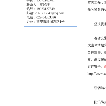
手机：13572182781
灾害工作，
联系人：黄经理
热线：19923127549
作的紧急通
邮箱: 2961213049@qq.com
电话：029-84263596
办公：西安市环城东路1号
坚决贯
各省交
大山体滑坡
自抓部署、
责、高度警
财产安全。
http://www.x
密切与
防汛防