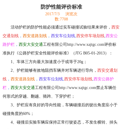
防护性能评价标准
2017/7/3
浏览次
数:7708
活动护栏的防护性能必须通过实车碰撞试验结果来评价，
西安
交通划线
，
西安道路划线
，
西安车位划线
,
西安停车场划线
,
西安公
路护栏
，
西安大安交通
工程有限公司http://www.xajtgc.com
评价标
准执行《公路护栏安全性能评价标准》（JTG B05-01-2013）：
1、车体三方向最大加速度小于或等于20g；
2、护栏能够有效地阻挡车辆并对车辆进行导向，
西安交通划
线
，
西安道路划线
，
西安车位划线
,
西安停车场划线
,
西安公路护
栏
，
西安大安交通
工程有限公司http://www.xajtgc.com
禁止车辆任
何形式的穿越、翻越、骑跨、下穿护栏；
3、护栏应有良好的导向性能，车辆碰撞后的驶出角度应小于
碰撞角度的60%；
4、碰撞后实验车辆应保持正常行驶姿态，不发生横转、掉头