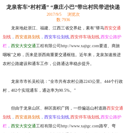
龙泉客车“村村通” “康庄小巴”带出村民带进快递
2017/9/5
浏览次
数:7936
龙泉地处浙江、福建、江西三省交界处，素有“驿马
西安交通
划线
，
西安道路划线
，
西安车位划线
,
西安停车场划线
,
西安公路护
栏
，
西安大安交通
工程有限公司http://www.xajtgc.com
要道、商旅
咽喉”之称，历来是浙西南重要交通枢纽。近年来，龙泉加速推进
农村公路建设和通车工作，公路通达率稳步提升。
龙泉市市长吴松说：“全市共有农村公路2243公里。444个行政
村，402个实现通车，通达率为90.5%。”
但由于龙泉山区、林区面积广阔，一些偏远山村道路
西安交通
划线
，
西安道路划线
，
西安车位划线
,
西安停车场划线
,
西安公路护
栏
，
西安大安交通
工程有限公司http://www.xajtgc.com
路窄、弯