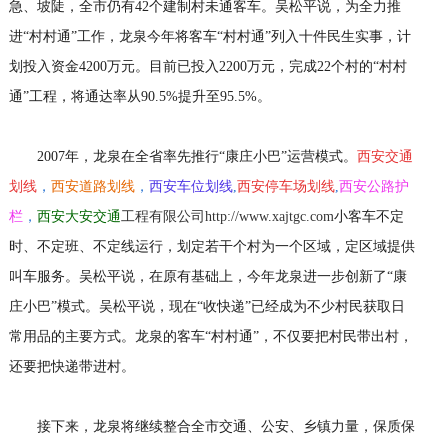
急、坡陡，全市仍有42个建制村未通客车。吴松平说，为全力推
进“村村通”工作，龙泉今年将客车“村村通”列入十件民生实事，计
划投入资金4200万元。目前已投入2200万元，完成22个村的“村村
通”工程，将通达率从90.5%提升至95.5%。
2007年，龙泉在全省率先推行“康庄小巴”运营模式。
西安交通
划线
，
西安道路划线
，
西安车位划线
,
西安停车场划线
,
西安公路护
栏
，
西安大安交通
工程有限公司http://www.xajtgc.com
小客车不定
时、不定班、不定线运行，划定若干个村为一个区域，定区域提供
叫车服务。吴松平说，在原有基础上，今年龙泉进一步创新了“康
庄小巴”模式。吴松平说，现在“收快递”已经成为不少村民获取日
常用品的主要方式。龙泉的客车“村村通”，不仅要把村民带出村，
还要把快递带进村。
接下来，龙泉将继续整合全市交通、公安、乡镇力量，保质保