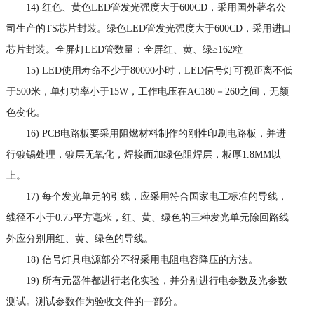
14) 红色、黄色LED管发光强度大于600CD，采用国外著名公
司生产的TS芯片封装。绿色LED管发光强度大于600CD，采用进口
芯片封装。全屏灯LED管数量：全屏红、黄、绿≥162粒
15) LED使用寿命不少于80000小时，LED信号灯可视距离不低
于500米，单灯功率小于15W，工作电压在AC180－260之间，无颜
色变化。
16) PCB电路板要采用阻燃材料制作的刚性印刷电路板，并进
行镀锡处理，镀层无氧化，焊接面加绿色阻焊层，板厚1.8MM以
上。
17) 每个发光单元的引线，应采用符合国家电工标准的导线，
线径不小于0.75平方毫米，红、黄、绿色的三种发光单元除回路线
外应分别用红、黄、绿色的导线。
18) 信号灯具电源部分不得采用电阻电容降压的方法。
19) 所有元器件都进行老化实验，并分别进行电参数及光参数
测试。测试参数作为验收文件的一部分。