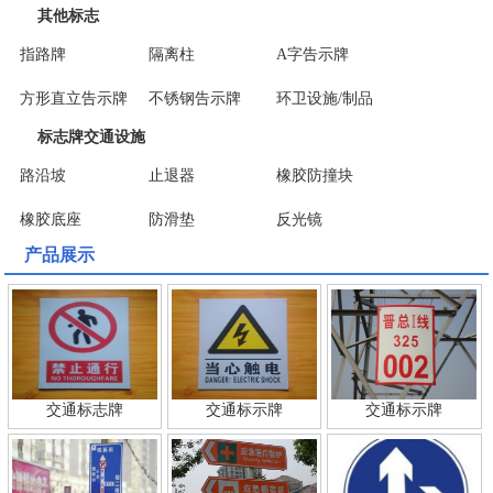
其他标志
指路牌
隔离柱
A字告示牌
方形直立告示牌
不锈钢告示牌
环卫设施/制品
标志牌交通设施
路沿坡
止退器
橡胶防撞块
橡胶底座
防滑垫
反光镜
产品展示
交通标志牌
交通标示牌
交通标示牌