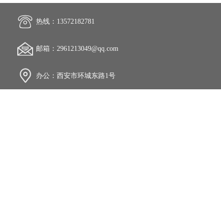
热线：13572182781
邮箱：2961213049@qq.com
办公：西安市环城东路1号