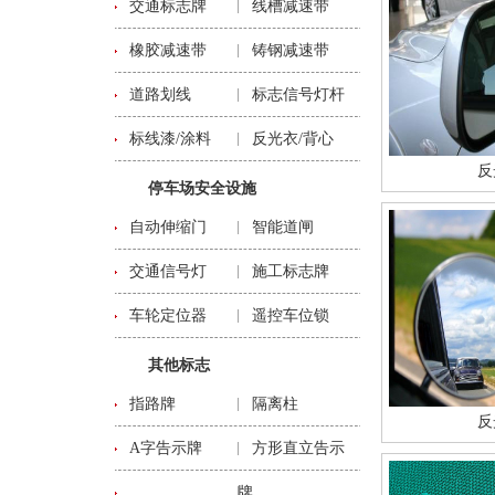
交通标志牌
线槽减速带
橡胶减速带
铸钢减速带
道路划线
标志信号灯杆
标线漆/涂料
反光衣/背心
反
停车场安全设施
自动伸缩门
智能道闸
交通信号灯
施工标志牌
车轮定位器
遥控车位锁
其他标志
指路牌
隔离柱
反
A字告示牌
方形直立告示
牌