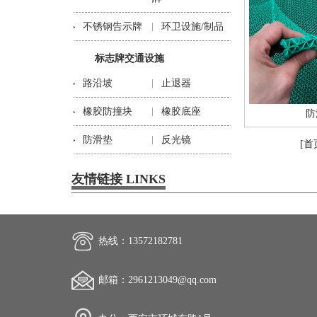
不锈钢告示牌
环卫设施/制品
标志牌交通设施
路沿坡
止退器
橡胶防撞块
橡胶底座
防
防滑垫
反光镜
[首
友情链接 LINKS
热线：13572182781
邮箱：2961213049@qq.com